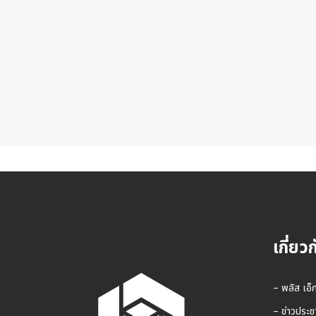
เกี่ยว
– พลัส เอ็
– ข่าวประช